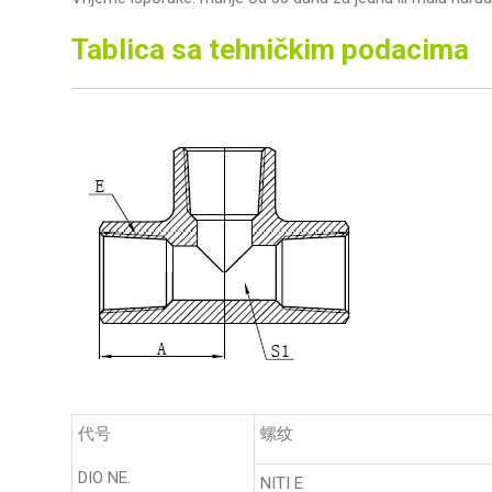
Tablica sa tehničkim podacima
代号
螺纹
DIO NE.
NITI E