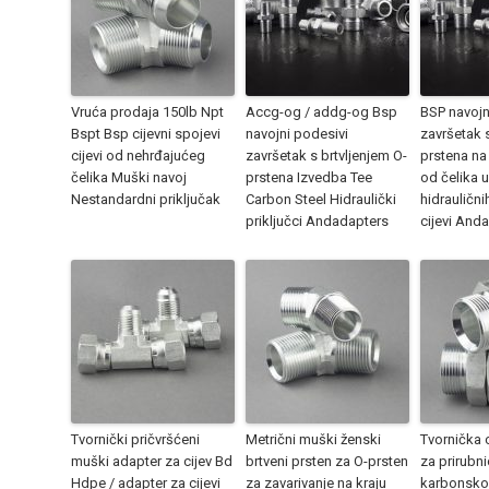
Vruća prodaja 150lb Npt
Accg-og / addg-og Bsp
BSP navojn
Bspt Bsp cijevni spojevi
navojni podesivi
završetak s
cijevi od nehrđajućeg
završetak s brtvljenjem O-
prstena n
čelika Muški navoj
prstena Izvedba Tee
od čelika u
Nestandardni priključak
Carbon Steel Hidraulički
hidraulični
priključci Andadapters
cijevi And
Tvornički pričvršćeni
Metrični muški ženski
Tvornička 
muški adapter za cijev Bd
brtveni prsten za O-prsten
za prirubn
Hdpe / adapter za cijevi
za zavarivanje na kraju
karbonskog