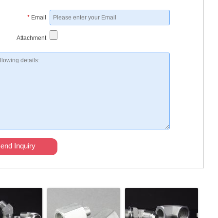
*
Email
Attachment
end Inquiry