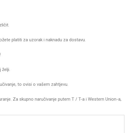
ičit.
žete platiti za uzorak i naknadu za dostavu.
!
želji.
učivanje, to ovisi o vašem zahtjevu.
guranje. Za skupno naručivanje putem T / T-a i Western Union-a,