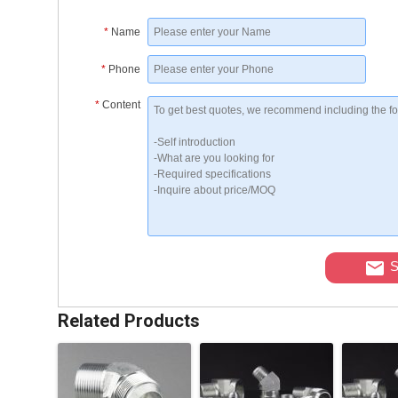
*
Name
*
Phone
*
Content
S
Related Products