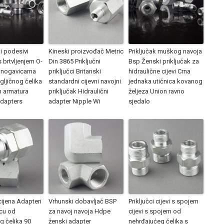
i podesivi
Kineski proizvođač Metric
Priključak muškog navoja
 brtvljenjem O-
Din 3865 Priključni
Bsp Ženski priključak za
a nogavicama
priključci Britanski
hidraulične cijevi Crna
gljičnog čelika
standardni cijevni navojni
jednaka utičnica kovanog
h armatura
priključak Hidraulični
željeza Union ravno
adapters
adapter Nipple Wi
sjedalo
cijena Adapteri
Vrhunski dobavljač BSP
Priključci cijevi s spojem
icu od
za navoj navoja Hdpe
cijevi s spojem od
 čelika 90
ženski adapter
nehrđajućeg čelika s