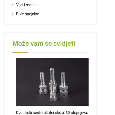
Vijci i matice
Brze spojnice
Može vam se svidjeti
Dvostruki šesterokutni okovi, 60 stupnjeva,