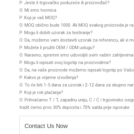
P: Jeste li trgovačko poduzeće ili proizvođač?
O: Mi smo tvornica.
P: Koji je vaš MOQ?
O: MOQ obično bude 1000. Ali MOQ svakog proizvoda je razl
P: Mogu li dobiti uzorak za testiranje?
O: Da, možemo vam dostaviti uzorak za referencu, ali vi mo
P: Možete li pružiti OEM / ODM uslugu?
O: Naravno, spremni smo udovoljiti svim vašim zahtjevima
P: Mogu li ispisati svoj logotip na proizvodima?
O: Da, na vaše proizvode možemo ispisati logotip po Vašoj 
P: Kakvo je vrijeme izvođenja?
O: To će biti 1-5 dana za uzorak i 2-12 dana za skupno nar
P: Koji je rok plaćanja?
O: Prihvaćamo T / T, zapadnu uniju, C / C i trgovinsko osi
tražit ćemo prvo 30% depozita i 70% salda prije isporuke
Contact Us Now