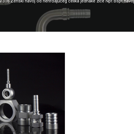
/316 Ženski navoj od nehrđajućeg čelika jednake žice Npt Bspt navo