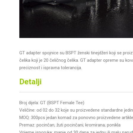
GT adapter spojnice su BSPT ženski tinejdžeri koji se pro
čelika koji je 20 čeličnog čelika. GT adapter opreme su kova
preciznost i ispravna tolerancija.
Detalji
Broj dijela: GT (BSPT Female Tee)
Veličine: od 02 do 32 koje su proizvedene standardne jedin
MOQ: 300pcs jedan komad za ponovno proizvedene artikle
Premaz: pocinčan; žuti pocinčani; kromirana; ponikla
Vrijeme isporuke: manje od 30 dana za jednu ili malu narud