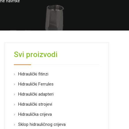
jne navrtke
Svi proizvodi
Hidraulički fitinzi
Hidraulički Ferrules
Hidraulički adapteri
Hidraulički strojevi
Hidraulička crijeva
Sklop hidrauličnog crijeva