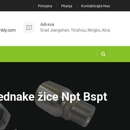
Primjena
Pitanja
Kontaktirajte Nas
Adresa
mbly.com
Grad Jiangshan, Yinzhou, Ningbo, Kina
ednake žice Npt Bspt