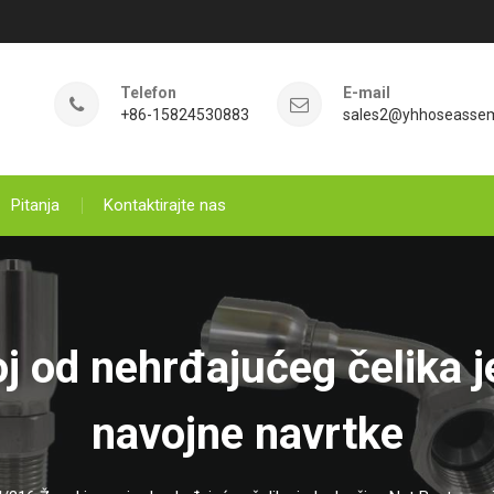
Telefon
E-mail
+86-15824530883
sales2@yhhoseasse
Pitanja
Kontaktirajte nas
j od nehrđajućeg čelika j
navojne navrtke