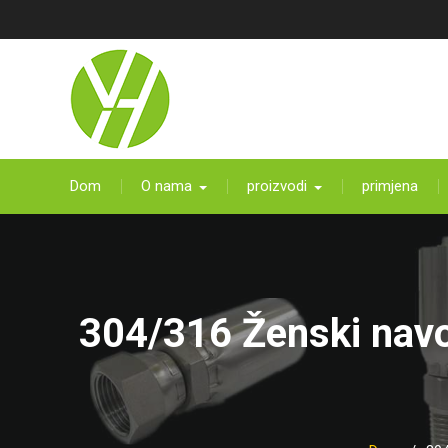
Preskočite
na
sadržaj
Dom
O nama
proizvodi
primjena
304/316 Ženski navo