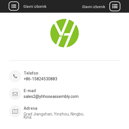
Glavni izbornik
Glavni izbornik
Preskočite
na
sadržaj
Telefon
+86-15824530883
E-mail
sales2@yhhoseassembly.com
Adresa
Grad Jiangshan, Yinzhou, Ningbo,
Kina