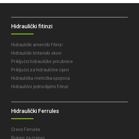
Hidraulički fitinzi
Hidraulički američki fitinzi
Hidraulički britanski okovi
Priključci hidrauličke prirubnice
Priključci za hidraulične cijevi
Hidraulička metrička spojnica
Hidraulični jednodijelni fitinzi
Hidraulički Ferrules
Crevo Ferrules
Rukavi za crijevo