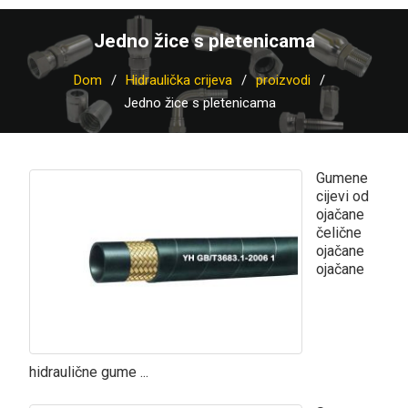
Jedno žice s pletenicama
Dom
Hidraulička crijeva
proizvodi
Jedno žice s pletenicama
Gumene
cijevi od
ojačane
čelične
ojačane
ojačane
hidraulične gume ...