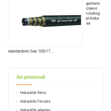
gumeno
crijevo
visokog
pritiska
sa
standardnim Sae 100r17 ...
Svi proizvodi
Hidraulički fitinzi
Hidraulički Ferrules
Hidraulički adapteri