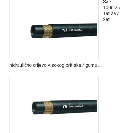
Sae
100r1a /
1at 2a /
2at
hidraulično crijevo visokog pritiska / guma ...