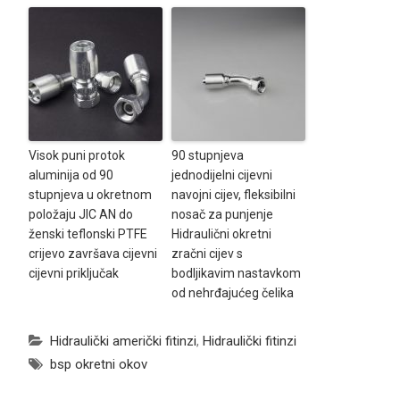
Visok puni protok
90 stupnjeva
aluminija od 90
jednodijelni cijevni
stupnjeva u okretnom
navojni cijev, fleksibilni
položaju JIC AN do
nosač za punjenje
ženski teflonski PTFE
Hidraulični okretni
crijevo završava cijevni
zračni cijev s
cijevni priključak
bodljikavim nastavkom
od nehrđajućeg čelika
Hidraulički američki fitinzi
,
Hidraulički fitinzi
bsp okretni okov