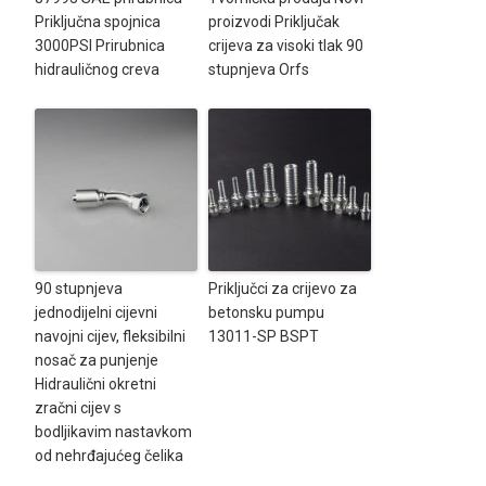
Priključna spojnica
proizvodi Priključak
3000PSI Prirubnica
crijeva za visoki tlak 90
hidrauličnog creva
stupnjeva Orfs
90 stupnjeva
Priključci za crijevo za
jednodijelni cijevni
betonsku pumpu
navojni cijev, fleksibilni
13011-SP BSPT
nosač za punjenje
Hidraulični okretni
zračni cijev s
bodljikavim nastavkom
od nehrđajućeg čelika