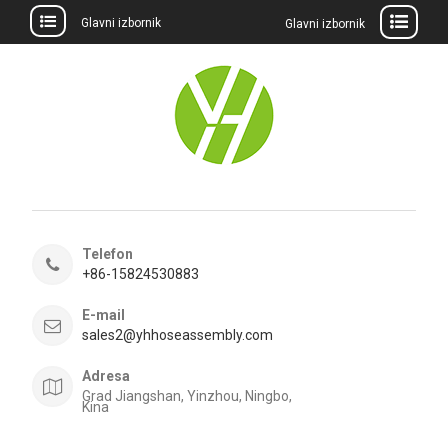
Glavni izbornik
Glavni izbornik
Preskočite
na
sadržaj
Telefon
+86-15824530883
E-mail
sales2@yhhoseassembly.com
Adresa
Grad Jiangshan, Yinzhou, Ningbo,
Kina