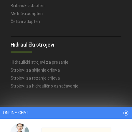
Britanski adapteri
Metrički adapteri
Čelični adapteri
Hidraulički strojevi
Hidraulički strojevi za prešanje
Strojevi za skijanje crijeva
Strojevi za rezanje crijeva
Strojevi za hidraulično označavanje
ONLINE CHAT
Arabic
Dutch
English
French
German
Italian
Japanese
Persian
Portuguese
Russian
Spanish
Turkish