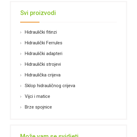
Svi proizvodi
Hidraulički fitinzi
Hidraulički Ferrules
Hidraulički adapteri
Hidraulički strojevi
Hidraulička crijeva
Sklop hidrauličnog crijeva
Vijci i matice
Brze spojnice
Može vam se svidjeti