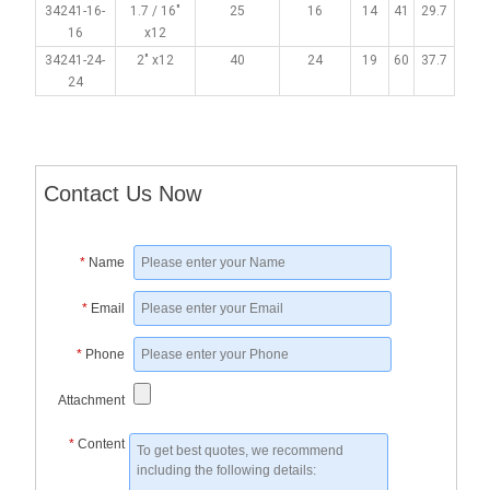
34241-16-
1.7 / 16"
25
16
14
41
29.7
16
x12
34241-24-
2" x12
40
24
19
60
37.7
24
Contact Us Now
*
Name
*
Email
*
Phone
Attachment
*
Content