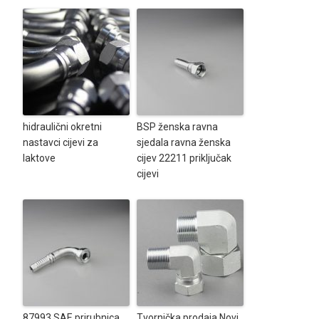
hidraulični okretni
BSP ženska ravna
nastavci cijevi za
sjedala ravna ženska
laktove
cijev 22211 priključak
cijevi
87993 SAE prirubnica
Tvornička prodaja Novi