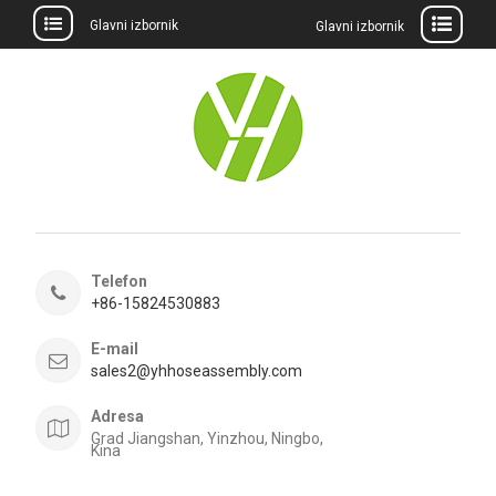
Glavni izbornik
Glavni izbornik
Preskočite
na
sadržaj
Telefon
+86-15824530883
E-mail
sales2@yhhoseassembly.com
Adresa
Grad Jiangshan, Yinzhou, Ningbo,
Kina