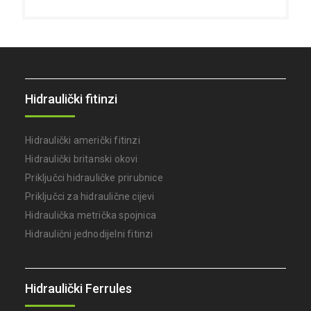
Hidraulički fitinzi
Hidraulički američki fitinzi
Hidraulički britanski okovi
Priključci hidrauličke prirubnice
Priključci za hidraulične cijevi
Hidraulička metrička spojnica
Hidraulični jednodijelni fitinzi
Hidraulički Ferrules