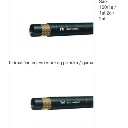
Sae
100r1a /
1at 2a /
2at
hidraulično crijevo visokog pritiska / guma ...