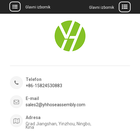
Glavni izbornik
Glavni izbornik
Preskočite
na
sadržaj
Telefon
+86-15824530883
E-mail
sales2@yhhoseassembly.com
Adresa
Grad Jiangshan, Yinzhou, Ningbo,
Kina