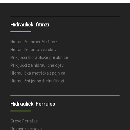
Hidraulički fitinzi
Hidraulički američki fitinzi
Hidraulički britanski okovi
Priključci hidrauličke prirubnice
Priključci za hidraulične cijevi
Hidraulička metrička spojnica
Hidraulični jednodijelni fitinzi
Hidraulički Ferrules
Crevo Ferrules
Rukavi za crijevo