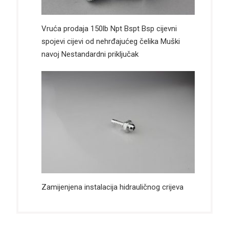
Vruća prodaja 150lb Npt Bspt Bsp cijevni
spojevi cijevi od nehrđajućeg čelika Muški
navoj Nestandardni priključak
Zamijenjena instalacija hidrauličnog crijeva