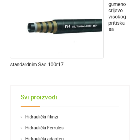
gumeno
crijevo
visokog
pritiska
sa
standardnim Sae 100r17 ...
Svi proizvodi
Hidraulički fitinzi
Hidraulički Ferrules
Hidraulički adapteri