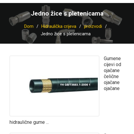
Jedno žice s pletenicama
Dom
Hidraulička crijeva
proizvodi
Jedno žice s pletenicama
Gumene
cijevi od
ojačane
čelične
ojačane
ojačane
hidraulične gume ...