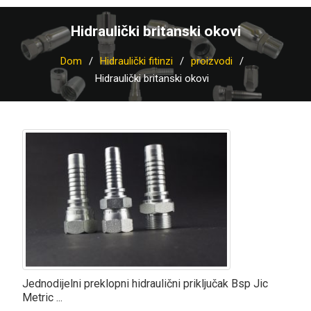
Hidraulički britanski okovi
Dom
Hidraulički fitinzi
proizvodi
Hidraulički britanski okovi
Jednodijelni preklopni hidraulični priključak Bsp Jic
Metric ...