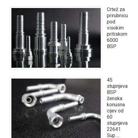
Crtež za
prirubnicu
pod
visokim
pritiskom
6000
BSP
45
stupnjeva
BSP
ženska
konusna
cijev od
60
stupnjeva
22641
Sup ...