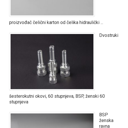
proizvođač čelični karton od čelika hidraulički ...
Dvostruki
šesterokutni okovi, 60 stupnjeva, BSP, ženski 60
stupnjeva
BSP
ženska
ravna