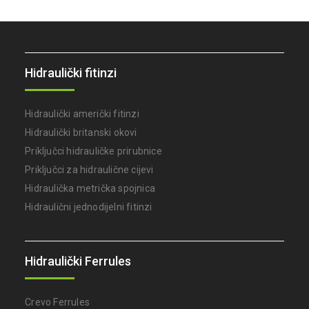
Hidraulički fitinzi
Hidraulički američki fitinzi
Hidraulički britanski okovi
Priključci hidrauličke prirubnice
Priključci za hidraulične cijevi
Hidraulička metrička spojnica
Hidraulični jednodijelni fitinzi
Hidraulički Ferrules
Crevo Ferrules