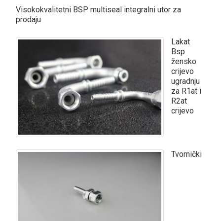
Visokokvalitetni BSP multiseal integralni utor za
prodaju
Lakat
Bsp
žensko
crijevo
ugradnju
za R1at i
R2at
crijevo
Tvornički