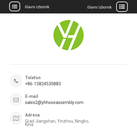
Glavni izbornik
Glavni izbornik
Preskočite
na
sadržaj
Telefon
+86-15824530883
E-mail
sales2@yhhoseassembly.com
Adresa
Grad Jiangshan, Yinzhou, Ningbo,
Kina