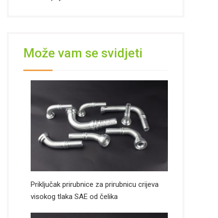
Može vam se svidjeti
Priključak prirubnice za prirubnicu crijeva
visokog tlaka SAE od čelika