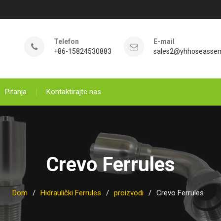
Telefon
E-mail
+86-15824530883
sales2@yhhoseasse
Pitanja
Kontaktirajte nas
Crevo Ferrules
Dom
Hidraulički Ferrules
proizvodi
Crevo Ferrules