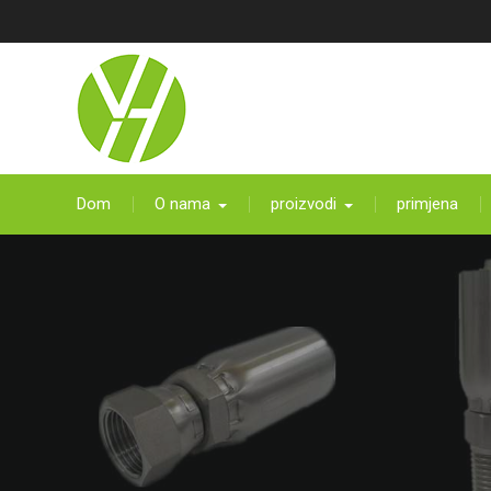
Preskočite
na
sadržaj
Dom
O nama
proizvodi
primjena