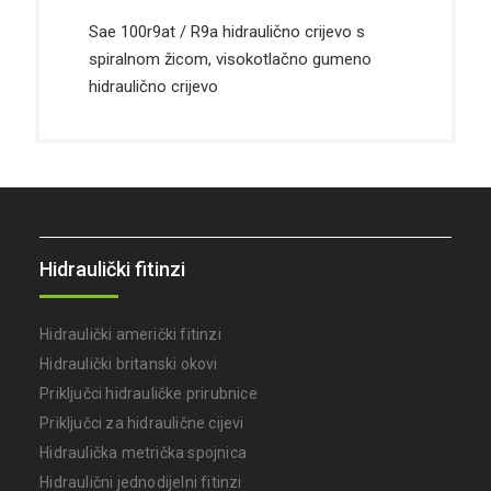
Sae 100r9at / R9a hidraulično crijevo s
spiralnom žicom, visokotlačno gumeno
hidraulično crijevo
Hidraulički fitinzi
Hidraulički američki fitinzi
Hidraulički britanski okovi
Priključci hidrauličke prirubnice
Priključci za hidraulične cijevi
Hidraulička metrička spojnica
Hidraulični jednodijelni fitinzi