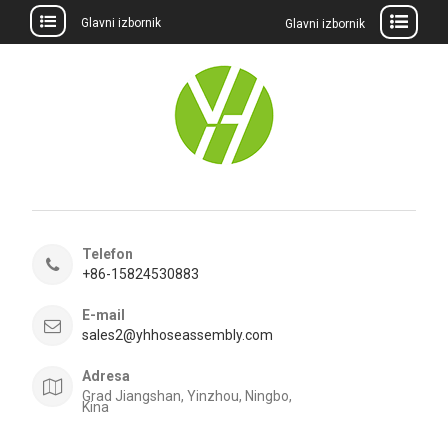
Glavni izbornik
Glavni izbornik
Preskočite
na
sadržaj
Telefon
+86-15824530883
E-mail
sales2@yhhoseassembly.com
Adresa
Grad Jiangshan, Yinzhou, Ningbo,
Kina