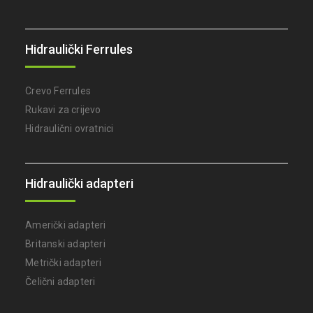
Hidraulički Ferrules
Crevo Ferrules
Rukavi za crijevo
Hidraulični ovratnici
Hidraulički adapteri
Američki adapteri
Britanski adapteri
Metrički adapteri
Čelični adapteri