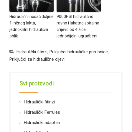
Hidraulični nosač duljine
9000PSI hidraulično
1 inčnog lakta,
ravno i lakatno spiralno
jednokrilni hidraulični
crijevo od 4 žice,
oblik
jednodijelni ugradbeni
Hidraulički fitinzi
,
Priključci hidrauličke prirubnice
,
Priključci za hidraulične cijevi
Svi proizvodi
Hidraulički fitinzi
Hidraulički Ferrules
Hidraulički adapteri