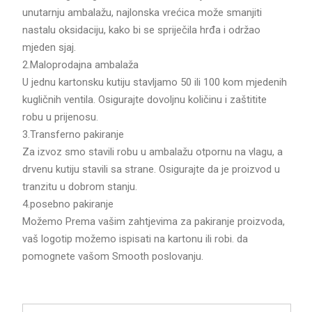
unutarnju ambalažu, najlonska vrećica može smanjiti
nastalu oksidaciju, kako bi se spriječila hrđa i održao
mjeden sjaj.
2.Maloprodajna ambalaža
U jednu kartonsku kutiju stavljamo 50 ili 100 kom mjedenih
kugličnih ventila. Osigurajte dovoljnu količinu i zaštitite
robu u prijenosu.
3.Transferno pakiranje
Za izvoz smo stavili robu u ambalažu otpornu na vlagu, a
drvenu kutiju stavili sa strane. Osigurajte da je proizvod u
tranzitu u dobrom stanju.
4.posebno pakiranje
Možemo Prema vašim zahtjevima za pakiranje proizvoda,
vaš logotip možemo ispisati na kartonu ili robi. da
pomognete vašom Smooth poslovanju.