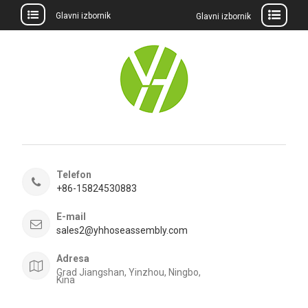
Glavni izbornik
Glavni izbornik
Preskočite
na
sadržaj
Telefon
+86-15824530883
E-mail
sales2@yhhoseassembly.com
Adresa
Grad Jiangshan, Yinzhou, Ningbo,
Kina