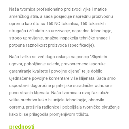
Naša tvornica profesionalno proizvodi vijke i matice
američkog stila, a sada posjeduje naprednu proizvodnu
opremu kao što su 150 NC tokarilica, 150 tokarskih
strugača i 50 alata za urezivanje, napredne tehnologije,
strogo upravljanje, snažna inspekcija tehničke snage i
potpuna raznolikost proizvoda (specifikacije).
Naša tvrtka se već dugo oslanja na princip "Slijedeći
ugovor, poboljšanje ugleda, pravovremene isporuke,
garantiranje kvalitete i povoljne cijene" te je dobilo
ujednačene povoljne komentare više klijenata. Sada smo
uspostavili dugoročne prijateljske suradničke odnose s
puno stranih klijenata. Naša tvornica u ovoj fazi ulaže
velika sredstva kako bi unijela tehnologije, obnovila
opremu, proširila radionice i poboljšala tvorničko okruženje
kako bi se prilagodila promjenjivom tržištu.
prednosti