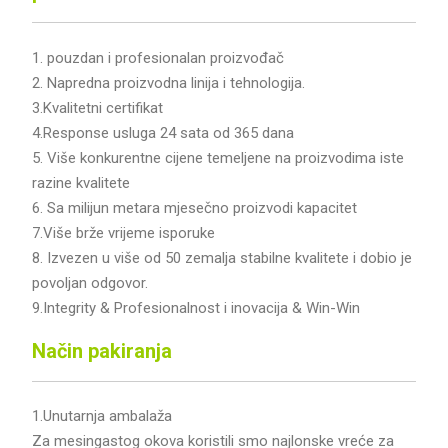
1. pouzdan i profesionalan proizvođač
2. Napredna proizvodna linija i tehnologija.
3.Kvalitetni certifikat
4.Response usluga 24 sata od 365 dana
5. Više konkurentne cijene temeljene na proizvodima iste
razine kvalitete
6. Sa milijun metara mjesečno proizvodi kapacitet
7.Više brže vrijeme isporuke
8. Izvezen u više od 50 zemalja stabilne kvalitete i dobio je
povoljan odgovor.
9.Integrity & Profesionalnost i inovacija & Win-Win
Način pakiranja
1.Unutarnja ambalaža
Za mesingastog okova koristili smo najlonske vreće za