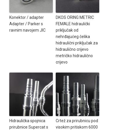
Konektor / adapter
DKOS ORING METRIC
Adapter / Parker s
FEMALE hidraulički
ravnim navojem JIC
priključak od
nehrđajućeg čelika
hidraulični priključak za
hidraulično crijevo
metričko hidraulično
crijevo
Hidraulička spojnica
Crtež za prirubnicu pod
prirubnice Supercat s
visokim pritiskom 6000