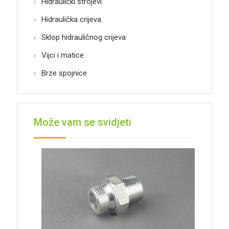
Hidraulički strojevi
Hidraulička crijeva
Sklop hidrauličnog crijeva
Vijci i matice
Brze spojnice
Može vam se svidjeti