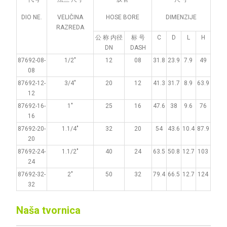
DIO NE.
VELIČINA
HOSE BORE
DIMENZIJE
RAZREDA
公 称 内径
标 号
C
D
L
H
DN
DASH
87692-08-
1/2"
12
08
31.8
23.9
7.9
49
08
87692-12-
3/4"
20
12
41.3
31.7
8.9
63.9
12
87692-16-
1"
25
16
47.6
38
9.6
76
16
87692-20-
1.1/4"
32
20
54
43.6
10.4
87.9
20
87692-24-
1.1/2"
40
24
63.5
50.8
12.7
103
24
87692-32-
2"
50
32
79.4
66.5
12.7
124
32
Naša tvornica