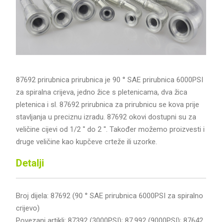
87692 prirubnica prirubnica je 90 ° SAE prirubnica 6000PSI
za spiralna crijeva, jedno žice s pletenicama, dva žica
pletenica i sl. 87692 prirubnica za prirubnicu se kova prije
stavljanja u preciznu izradu. 87692 okovi dostupni su za
veličine cijevi od 1/2 '' do 2 ''. Također možemo proizvesti i
druge veličine kao kupčeve crteže ili uzorke.
Detalji
Broj dijela: 87692 (90 ° SAE prirubnica 6000PSI za spiralno
crijevo)
Povezani artikli: 87392 (3000PSI); 87.992 (9000PSI); 87642