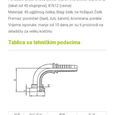
(lakat od 45 stupnjeva); 87612 (ravna)
Materijal: 45 ugljičnog čelika; Blagi čelik; ne hrđajući Čelik
Premaz: pocinčan (bijeli, žuti, šareni); kromirana; ponikla
Vrijeme isporuke: manje od 10 dana jer su ti proizvodi na
skladištu za veliku količinu
Tablica sa tehničkim podacima
代号
法兰 尺寸
胶管
尺 寸